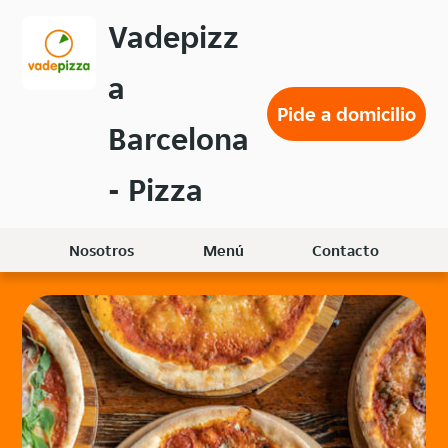
Volver
Vadepizz
al
menú
a
principal
Pide a domicilio
Barcelona
- Pizza
Nosotros
Menú
Contacto